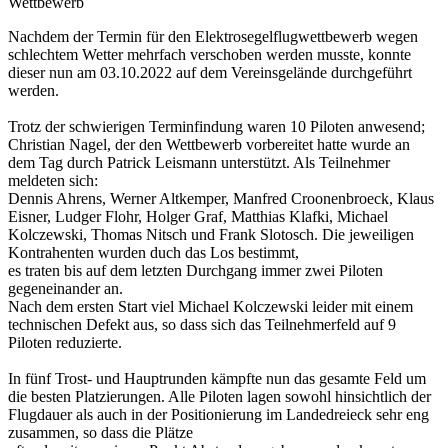
Wettbewerb
Nachdem der Termin für den Elektrosegelflugwettbewerb wegen
schlechtem Wetter mehrfach verschoben werden musste, konnte
dieser nun am 03.10.2022 auf dem Vereinsgelände durchgeführt
werden.
Trotz der schwierigen Terminfindung waren 10 Piloten anwesend;
Christian Nagel, der den Wettbewerb vorbereitet hatte wurde an
dem Tag durch Patrick Leismann unterstützt. Als Teilnehmer
meldeten sich:
Dennis Ahrens, Werner Altkemper, Manfred Croonenbroeck, Klaus
Eisner, Ludger Flohr, Holger Graf, Matthias Klafki, Michael
Kolczewski, Thomas Nitsch und Frank Slotosch. Die jeweiligen
Kontrahenten wurden duch das Los bestimmt,
es traten bis auf dem letzten Durchgang immer zwei Piloten
gegeneinander an.
Nach dem ersten Start viel Michael Kolczewski leider mit einem
technischen Defekt aus, so dass sich das Teilnehmerfeld auf 9
Piloten reduzierte.
In fünf Trost- und Hauptrunden kämpfte nun das gesamte Feld um
die besten Platzierungen. Alle Piloten lagen sowohl hinsichtlich der
Flugdauer als auch in der Positionierung im Landedreieck sehr eng
zusammen, so dass die Plätze